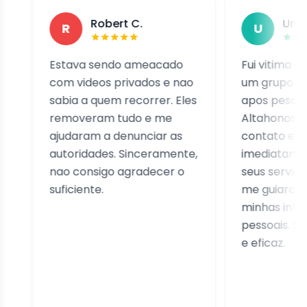
Robert C.
Um usuario g
R
U
Estava sendo ameacado
Fui vitima de sextorsa
com videos privados e nao
um grupo de golpistas
sabia a quem recorrer. Eles
apos pesquisar chegu
removeram tudo e me
Altahonos. Entrei em
ajudaram a denunciar as
contato e responder
autoridades. Sinceramente,
imediatamente, ofer
nao consigo agradecer o
seus servicos rapida
suficiente.
me guiaram para pro
minhas informacoes
pessoais. Servico prof
e eficaz.