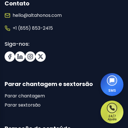
Contato
hello@altahonos.com
+1 (855) 853-2415
Siga-nos:
Facebook
LinkedIn
Instagram
X (Twitter)
Parar chantagem e sextorsão
SMS
Parar chantagem
Parar sextorsão
24/7
Ajuda