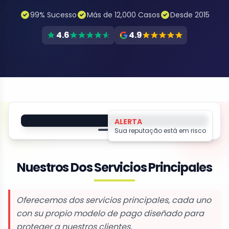
99% Sucesso
Más de 12,000 Casos
Desde 2015
4.6
4.9
Protegido por Altahonos
ALERTA
Sua reputação está em risco
Seu nome
Nuestros Dos Servicios Principales
Ameaça de
Conteúdo
Chantagem
Vazado
Oferecemos dos servicios principales, cada uno
con su propio modelo de pago diseñado para
proteger a nuestros clientes.