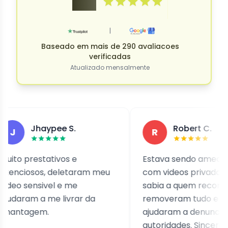
4.9
|
Baseado em mais de 290 avaliacoes
verificadas
Atualizado mensalmente
Jhaypee S.
Robert C.
R
 prestativos e
Estava sendo ameacado
iosos, deletaram meu
com videos privados e nao
 sensivel e me
sabia a quem recorrer. Ele
ram a me livrar da
removeram tudo e me
tagem.
ajudaram a denunciar as
autoridades. Sinceramente